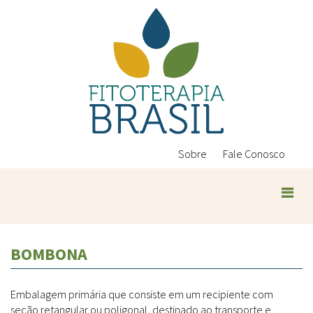
Pular
para
o
conteúdo
principal
Sobre
Fale Conosco
Plantas Medicinais
BOMBONA
Conteúdos
Legislação
Embalagem primária que consiste em um recipiente com
Controle de Qualidade
Ambientais
seção retangular ou poligonal, destinado ao transporte e