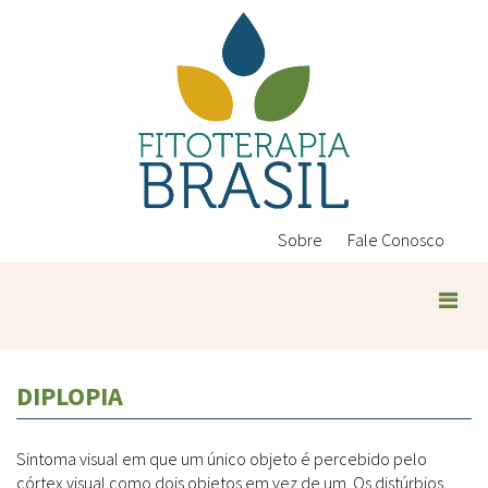
Pular
para
o
conteúdo
principal
Sobre
Fale Conosco
Plantas Medicinais
DIPLOPIA
Conteúdos
Legislação
Sintoma visual em que um único objeto é percebido pelo
Controle de Qualidade
Ambientais
córtex visual como dois objetos em vez de um. Os distúrbios