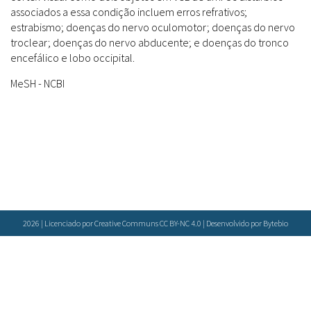
Farmácias Vivas
Sanitárias
associados a essa condição incluem erros refrativos;
Laboratórios Reblados
estrabismo; doenças do nervo oculomotor; doenças do nervo
Doenças & Plantas Medicinais
Políticas
Metodologias
troclear; doenças do nervo abducente; e doenças do tronco
Conceitos
Todos
Espécies
encefálico e lobo occipital.
Biblioteca Virtual
MeSH - NCBI
Botânica
Bases de Dados
Conservação & Biodiversidade
Cartilhas
Base de dados
Grupos de Pesquisa
Documentos Oficiais
Especialistas
Sementes, Mudas & Plantas
Livros
Produto & Indústria
Periódicos
Pessoas & Saberes
Produções Acadêmicas
Padrões
2026 | Licenciado por Creative Communs CC BY-NC 4.0 | Desenvolvido por
Bytebio
Educação & Arte
Todos
Insumos (IFAV)
Sites
Fitoterápicos
Etnobotânica