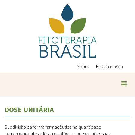
Pular
para
o
conteúdo
principal
Sobre
Fale Conosco
Plantas Medicinais
DOSE UNITÁRIA
Conteúdos
Legislação
Subdivisão da forma farmacêutica na quantidade
Controle de Qualidade
Ambientais
correspondente a dose posológica, preservadas suas