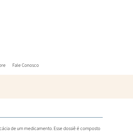
bre
Fale Conosco
Ambientais
Laboratórios Reblados
Sanitárias
Metodologias
ficácia de um medicamento. Esse dossiê é composto
Políticas