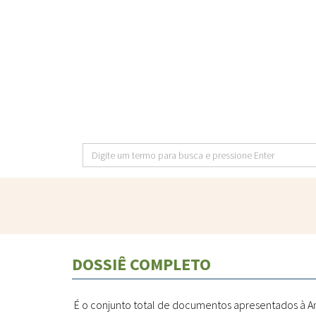
Pular
para
o
conteúdo
principal
Digite
um
termo
para
busca
e
DOSSIÊ COMPLETO
pressione
Enter
É o conjunto total de documentos apresentados à A