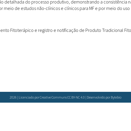
ão detalhada do processo produtivo, demonstrando a consistência 
Doenças & Plantas
 meio de estudos não-clínicos e clínicos para MF e por meio do uso t
Medicinais
Conceitos
nto Fitoterápico e registro e notificação de Produto Tradicional Fit
Biblioteca Virtual
Botânica
Conservação &
Biodiversidade
Grupos de Pesquisa
Sementes, Mudas &
Plantas
2026 | Licenciado por Creative Communs CC BY-NC 4.0 | Desenvolvido por
Bytebio
Produto & Indústria
Pessoas & Saberes
Educação & Arte