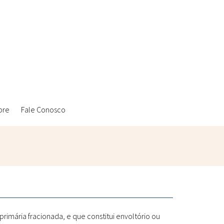
bre
Fale Conosco
Ambientais
Laboratórios Reblados
Sanitárias
Metodologias
ária fracionada, e que constitui envoltório ou
Políticas