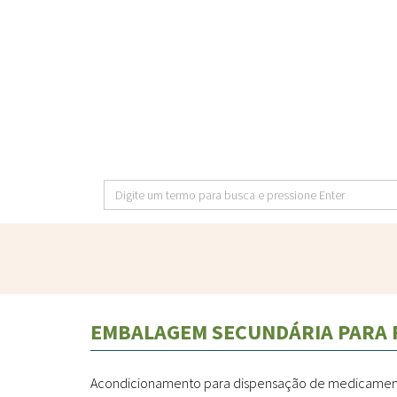
Pular
para
o
conteúdo
principal
Digite
um
termo
para
busca
e
EMBALAGEM SECUNDÁRIA PARA
pressione
Enter
Acondicionamento para dispensação de medicamentos