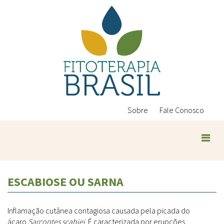
Pular
para
o
conteúdo
principal
Sobre
Fale Conosco
Plantas Medicinais
ESCABIOSE OU SARNA
Conteúdos
Legislação
Inflamação cutânea contagiosa causada pela picada do
Controle de Qualidade
Ambientais
ácaro
Sarcoptes scabiei
. É caracterizada por erupções