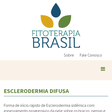
Pular
para
o
conteúdo
principal
Sobre
Fale Conosco
Plantas Medicinais
ESCLERODERMIA DIFUSA
Conteúdos
Legislação
Forma de início rápido de Esclerodermia sistêmica com
Controle de Qualidade
Ambientais
espessamento progressivos da pele sobre os braços, pernas e