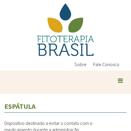
Pular
para
o
conteúdo
principal
Sobre
Fale Conosco
Plantas Medicinais
ESPÁTULA
Conteúdos
Legislação
Dispositivo destinado a evitar o contato com o
Controle de Qualidade
Ambientais
medicamento durante a administração.