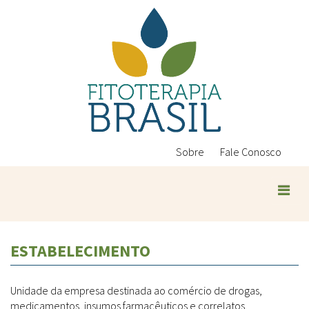
Pular
para
o
conteúdo
principal
Sobre
Fale Conosco
Plantas Medicinais
ESTABELECIMENTO
Conteúdos
Legislação
Unidade da empresa destinada ao comércio de drogas,
Controle de Qualidade
Ambientais
medicamentos, insumos farmacêuticos e correlatos.