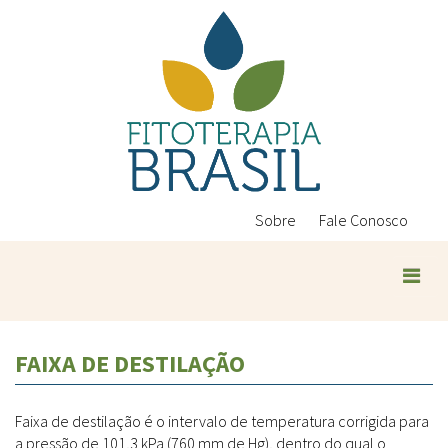
Pular
para
o
conteúdo
principal
Sobre
Fale Conosco
Plantas Medicinais
FAIXA DE DESTILAÇÃO
Conteúdos
Legislação
Faixa de destilação é o intervalo de temperatura corrigida para
Controle de Qualidade
Ambientais
a pressão de 101,3 kPa (760 mm de Hg), dentro do qual o