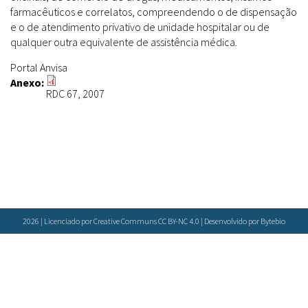
Farmácias Vivas
Sanitárias
farmacêuticos e correlatos, compreendendo o de dispensação
Laboratórios Reblados
e o de atendimento privativo de unidade hospitalar ou de
Doenças & Plantas Medicinais
Políticas
Metodologias
qualquer outra equivalente de assistência médica.
Conceitos
Todos
Espécies
Portal Anvisa
Biblioteca Virtual
Anexo:
RDC 67, 2007
Botânica
Bases de Dados
Conservação & Biodiversidade
Cartilhas
Base de dados
Grupos de Pesquisa
Documentos Oficiais
Especialistas
Sementes, Mudas & Plantas
Livros
Produto & Indústria
Periódicos
Pessoas & Saberes
Produções Acadêmicas
Padrões
2026 | Licenciado por Creative Communs CC BY-NC 4.0 | Desenvolvido por
Bytebio
Educação & Arte
Todos
Insumos (IFAV)
Sites
Fitoterápicos
Etnobotânica