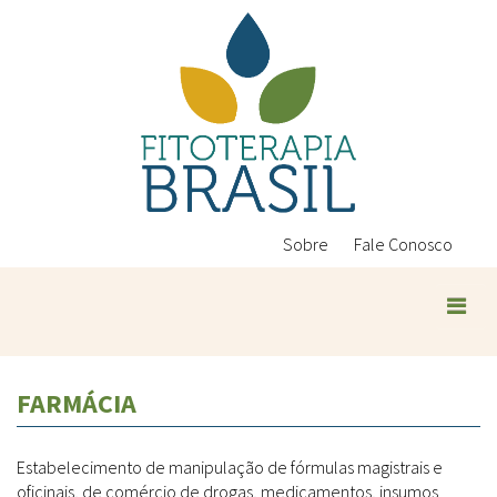
Pular
para
o
conteúdo
principal
Sobre
Fale Conosco
Plantas Medicinais
FARMÁCIA
Conteúdos
Legislação
Estabelecimento de manipulação de fórmulas magistrais e
Controle de Qualidade
Ambientais
oficinais, de comércio de drogas, medicamentos, insumos