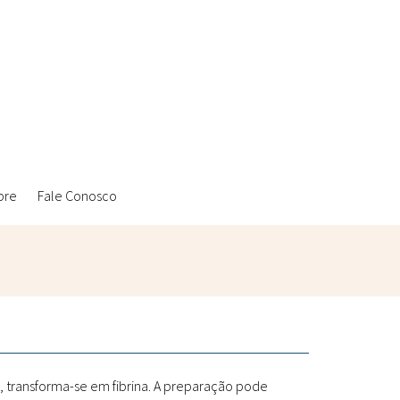
bre
Fale Conosco
Ambientais
Laboratórios Reblados
Sanitárias
Metodologias
, transforma-se em fibrina. A preparação pode
Políticas