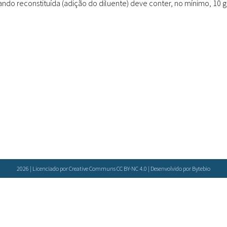
uando reconstituída (adição do diluente) deve conter, no mínimo, 10 g
Doenças & Plantas
Medicinais
Conceitos
Biblioteca Virtual
Botânica
Conservação &
Biodiversidade
Grupos de Pesquisa
Sementes, Mudas &
Plantas
2026 | Licenciado por Creative Communs CC BY-NC 4.0 | Desenvolvido por
Bytebio
Produto & Indústria
Pessoas & Saberes
Educação & Arte