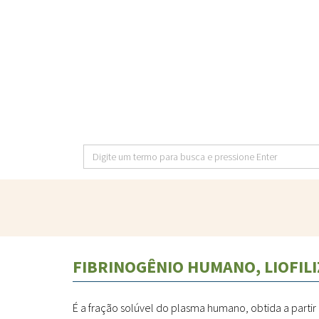
Pular
para
o
conteúdo
principal
Digite
um
termo
para
busca
e
FIBRINOGÊNIO HUMANO, LIOFIL
pressione
Enter
É a fração solúvel do plasma humano, obtida a part