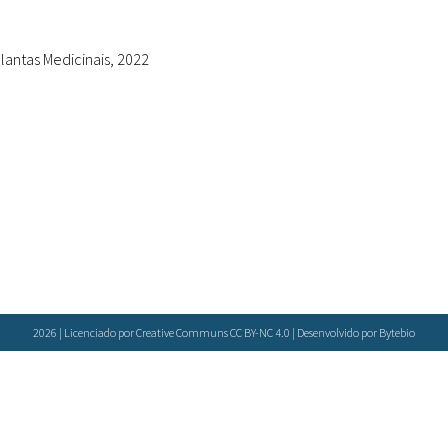
Doenças & Plantas
Medicinais
lantas Medicinais, 2022
Conceitos
Biblioteca Virtual
Botânica
Conservação &
Biodiversidade
Grupos de Pesquisa
Sementes, Mudas &
Plantas
2026 | Licenciado por Creative Communs CC BY-NC 4.0 | Desenvolvido por
Bytebio
Produto & Indústria
Pessoas & Saberes
Educação & Arte