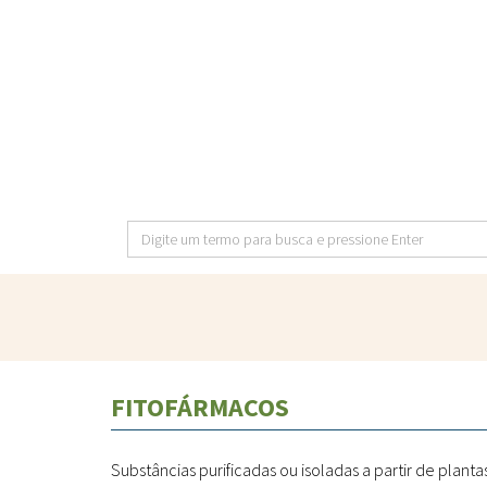
Pular
para
o
conteúdo
principal
Digite
um
termo
para
busca
e
FITOFÁRMACOS
pressione
Enter
Substâncias purificadas ou isoladas a partir de plantas