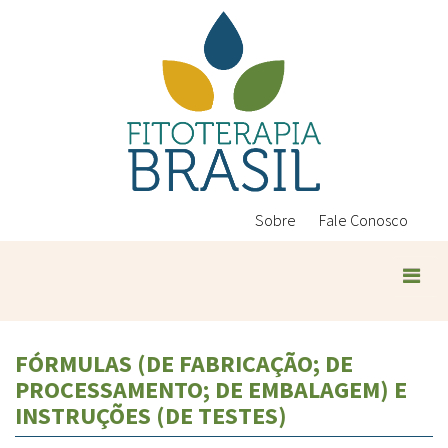
Pular
para
o
conteúdo
principal
Sobre
Fale Conosco
Plantas Medicinais
FÓRMULAS (DE FABRICAÇÃO; DE
Conteúdos
PROCESSAMENTO; DE EMBALAGEM) E
Legislação
INSTRUÇÕES (DE TESTES)
Controle de Qualidade
Ambientais