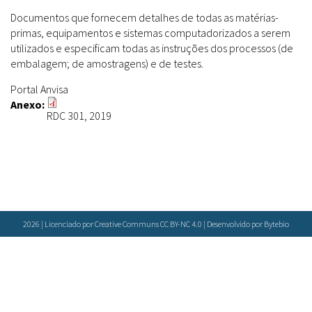
Farmácias Vivas
Sanitárias
Laboratórios Reblados
Documentos que fornecem detalhes de todas as matérias-
Doenças & Plantas Medicinais
primas, equipamentos e sistemas computadorizados a serem
Políticas
Metodologias
utilizados e especificam todas as instruções dos processos (de
Conceitos
Todos
Espécies
embalagem; de amostragens) e de testes.
Biblioteca Virtual
Portal Anvisa
Botânica
Bases de Dados
Anexo:
RDC 301, 2019
Conservação & Biodiversidade
Cartilhas
Base de dados
Grupos de Pesquisa
Documentos Oficiais
Especialistas
Sementes, Mudas & Plantas
Livros
Produto & Indústria
Periódicos
Pessoas & Saberes
Produções Acadêmicas
Padrões
2026 | Licenciado por Creative Communs CC BY-NC 4.0 | Desenvolvido por
Bytebio
Educação & Arte
Todos
Insumos (IFAV)
Sites
Fitoterápicos
Etnobotânica