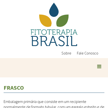
Pular
para
o
conteúdo
principal
Sobre
Fale Conosco
Plantas Medicinais
FRASCO
Conteúdos
Legislação
Embalagem primária que consiste em um recipiente
Controle de Qualidade
Ambientais
normalmente de formato tubular, com um gargalo estreito e de