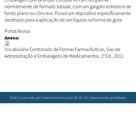
Farmácias Vivas
Sanitárias
Laboratórios Reblados
normalmente de formato tubular, com um gargalo estreito e de
fundo plano ou côncavo. Possui um dispositivo especificamente
Doenças & Plantas Medicinais
Políticas
Metodologias
destinado para a aplicação de um líquido na forma de gota.
Conceitos
Todos
Espécies
Portal Anvisa
Biblioteca Virtual
Anexo:
Botânica
Bases de Dados
Vocabulário Controlado de Formas Farmacêuticas, Vias de
Conservação & Biodiversidade
Cartilhas
Base de dados
Administração e Embalagens de Medicamentos, 1ª Ed., 2011
Grupos de Pesquisa
Documentos Oficiais
Especialistas
Sementes, Mudas & Plantas
Livros
Produto & Indústria
Periódicos
Pessoas & Saberes
Produções Acadêmicas
Padrões
2026 | Licenciado por Creative Communs CC BY-NC 4.0 | Desenvolvido por
Bytebio
Educação & Arte
Todos
Insumos (IFAV)
Sites
Fitoterápicos
Etnobotânica