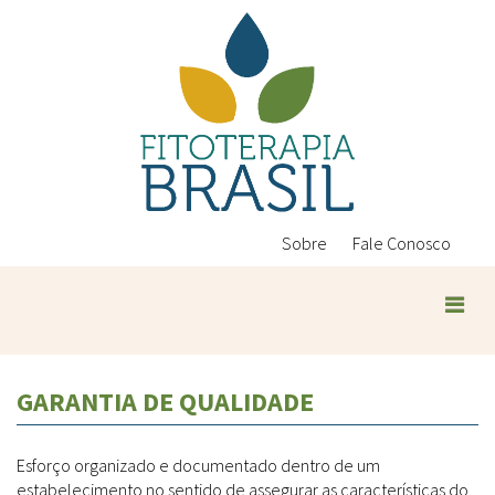
Pular
para
o
conteúdo
principal
Sobre
Fale Conosco
Plantas Medicinais
GARANTIA DE QUALIDADE
Conteúdos
Legislação
Esforço organizado e documentado dentro de um
Controle de Qualidade
Ambientais
estabelecimento no sentido de assegurar as características do