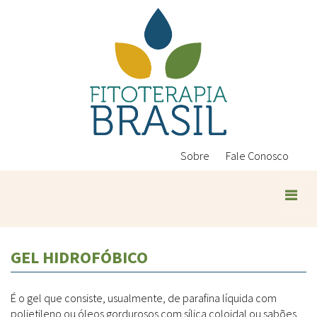
Pular
para
o
conteúdo
principal
Sobre
Fale Conosco
Plantas Medicinais
GEL HIDROFÓBICO
Conteúdos
Legislação
É o gel que consiste, usualmente, de parafina líquida com
Controle de Qualidade
Ambientais
polietileno ou óleos gordurosos com sílica coloidal ou sabões