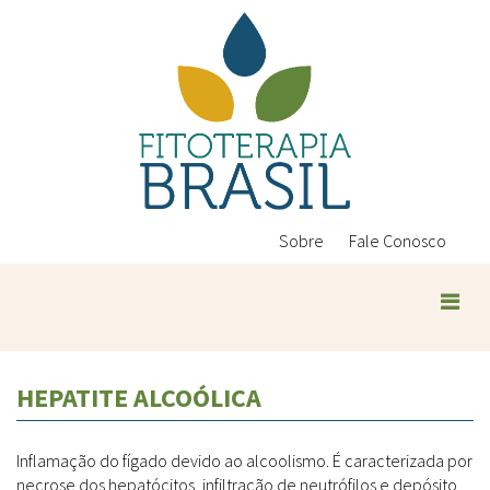
Pular
para
o
conteúdo
principal
Sobre
Fale Conosco
Plantas Medicinais
HEPATITE ALCOÓLICA
Conteúdos
Legislação
Inflamação do fígado devido ao alcoolismo. É caracterizada por
Controle de Qualidade
Ambientais
necrose dos hepatócitos, infiltração de neutrófilos e depósito