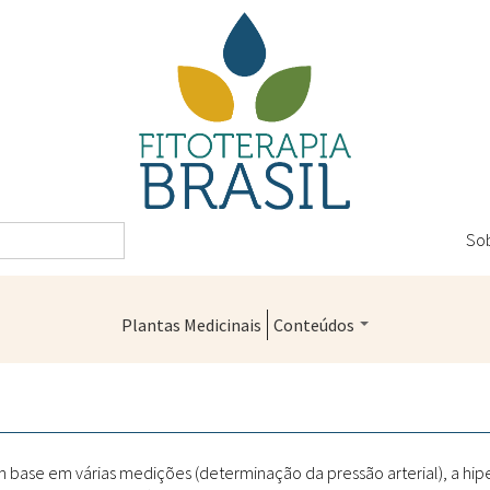
So
Plantas Medicinais
Conteúdos
Legislação
Controle de Qualidade
Farmácias Vivas
om base em várias medições (determinação da pressão arterial), a h