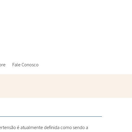
bre
Fale Conosco
Ambientais
Laboratórios Reblados
Sanitárias
Metodologias
ipertensão é atualmente definida como sendo a
Políticas