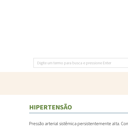
Pular
para
o
conteúdo
principal
Digite
um
termo
para
busca
e
HIPERTENSÃO
pressione
Enter
Pressão arterial sistêmica persistentemente alta. C