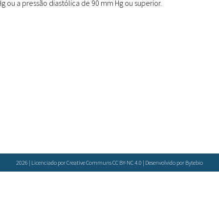
 ou a pressão diastólica de 90 mm Hg ou superior.
Doenças & Plantas
Medicinais
Conceitos
Biblioteca Virtual
Botânica
Conservação &
Biodiversidade
Grupos de Pesquisa
Sementes, Mudas &
Plantas
2026 | Licenciado por Creative Communs CC BY-NC 4.0 | Desenvolvido por
Bytebio
Produto & Indústria
Pessoas & Saberes
Educação & Arte