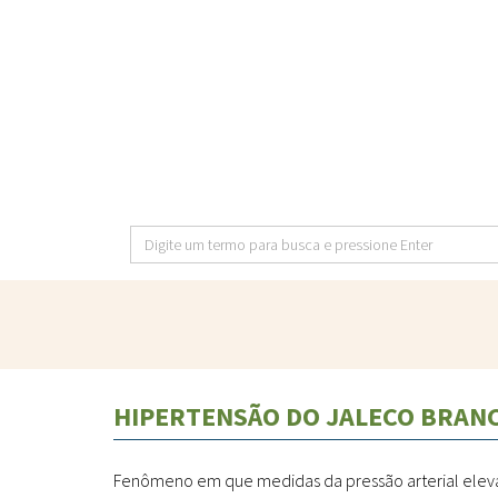
Pular
para
o
conteúdo
principal
Digite
um
termo
para
busca
e
HIPERTENSÃO DO JALECO BRAN
pressione
Enter
Fenômeno em que medidas da pressão arterial elev