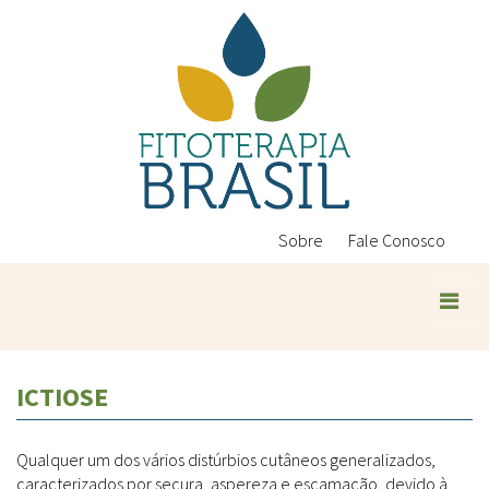
Pular
para
o
conteúdo
principal
Sobre
Fale Conosco
Plantas Medicinais
ICTIOSE
Conteúdos
Legislação
Qualquer um dos vários distúrbios cutâneos generalizados,
Controle de Qualidade
Ambientais
caracterizados por secura, aspereza e escamação, devido à