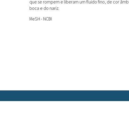
que se rompem e liberam um fluido fino, de cor âmb
boca e do nariz.
MeSH - NCBI