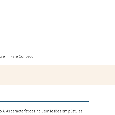
bre
Fale Conosco
Ambientais
Laboratórios Reblados
Sanitárias
Metodologias
A. As características incluem lesões em pústulas
Políticas