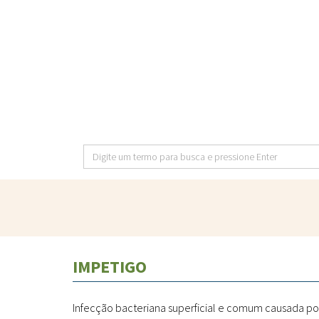
Pular
para
o
conteúdo
principal
Digite
um
termo
para
busca
e
IMPETIGO
pressione
Enter
Infecção bacteriana superficial e comum causada p