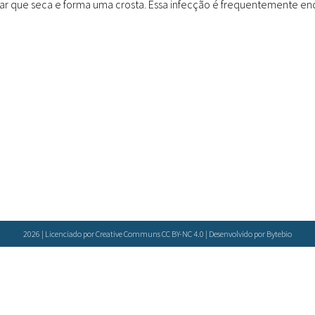
ar que seca e forma uma crosta. Essa infecção é frequentemente en
Doenças & Plantas
Medicinais
Conceitos
Biblioteca Virtual
Botânica
Conservação &
Biodiversidade
Grupos de Pesquisa
Sementes, Mudas &
Plantas
2026 | Licenciado por Creative Communs CC BY-NC 4.0 | Desenvolvido por
Bytebio
Produto & Indústria
Pessoas & Saberes
Educação & Arte