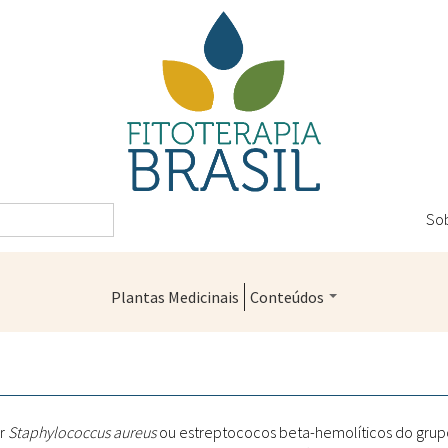
So
Plantas Medicinais
Conteúdos
Legislação
Controle de Qualidade
Farmácias Vivas
or
Staphylococcus aureus
ou estreptococos beta-hemolíticos do grupo 