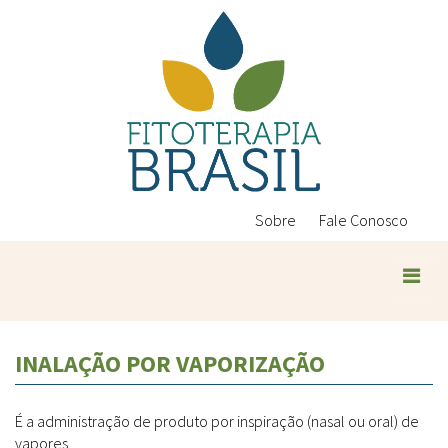
Pular
para
o
conteúdo
principal
Sobre
Fale Conosco
Plantas Medicinais
INALAÇÃO POR VAPORIZAÇÃO
Conteúdos
Legislação
É a administração de produto por inspiração (nasal ou oral) de
Controle de Qualidade
Ambientais
vapores.