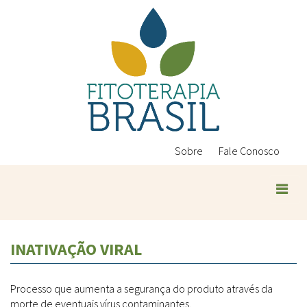
Pular
para
o
conteúdo
principal
Sobre
Fale Conosco
Plantas Medicinais
INATIVAÇÃO VIRAL
Conteúdos
Legislação
Processo que aumenta a segurança do produto através da
Controle de Qualidade
Ambientais
morte de eventuais vírus contaminantes.