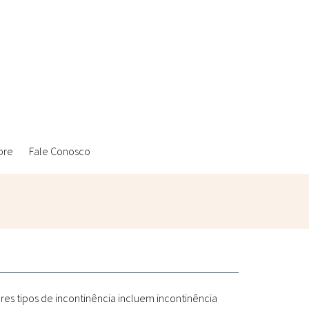
bre
Fale Conosco
Ambientais
Laboratórios Reblados
Sanitárias
Metodologias
res tipos de incontinência incluem incontinência
Políticas