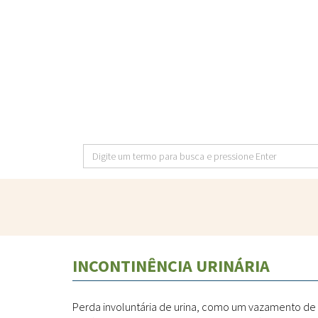
Pular
para
o
conteúdo
principal
Digite
um
termo
para
busca
e
INCONTINÊNCIA URINÁRIA
pressione
Enter
Perda involuntária de urina, como um vazamento de u