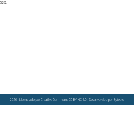
sse.
Doenças & Plantas
Medicinais
Conceitos
Biblioteca Virtual
Botânica
Conservação &
Biodiversidade
Grupos de Pesquisa
Sementes, Mudas &
Plantas
2026 | Licenciado por Creative Communs CC BY-NC 4.0 | Desenvolvido por
Bytebio
Produto & Indústria
Pessoas & Saberes
Educação & Arte