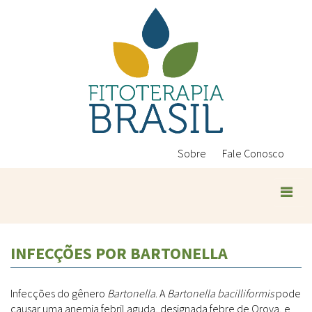
Pular
para
o
conteúdo
principal
Sobre
Fale Conosco
Plantas Medicinais
INFECÇÕES POR BARTONELLA
Conteúdos
Legislação
Infecções do gênero
Bartonella
. A
Bartonella bacilliformis
pode
Controle de Qualidade
Ambientais
causar uma anemia febril aguda, designada febre de Oroya, e