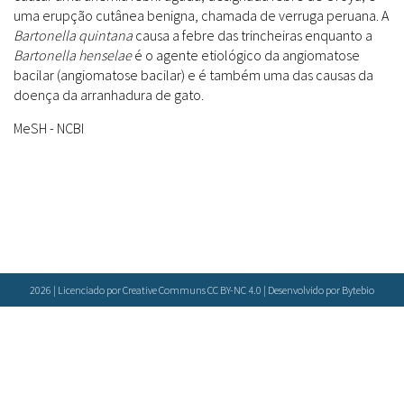
Farmácias Vivas
Sanitárias
uma erupção cutânea benigna, chamada de verruga peruana. A
Laboratórios Reblados
Bartonella quintana
causa a febre das trincheiras enquanto a
Doenças & Plantas Medicinais
Políticas
Metodologias
Bartonella henselae
é o agente etiológico da angiomatose
Conceitos
Todos
Espécies
bacilar (angiomatose bacilar) e é também uma das causas da
doença da arranhadura de gato.
Biblioteca Virtual
Botânica
MeSH - NCBI
Bases de Dados
Conservação & Biodiversidade
Cartilhas
Base de dados
Grupos de Pesquisa
Documentos Oficiais
Especialistas
Sementes, Mudas & Plantas
Livros
Produto & Indústria
Periódicos
Pessoas & Saberes
Produções Acadêmicas
Padrões
2026 | Licenciado por Creative Communs CC BY-NC 4.0 | Desenvolvido por
Bytebio
Educação & Arte
Todos
Insumos (IFAV)
Sites
Fitoterápicos
Etnobotânica