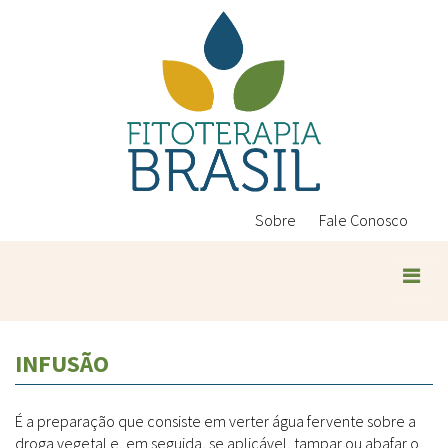
Pular
para
o
conteúdo
principal
Sobre
Fale Conosco
Plantas Medicinais
INFUSÃO
Conteúdos
Legislação
É a preparação que consiste em verter água fervente sobre a
Controle de Qualidade
Ambientais
droga vegetal e, em seguida, se aplicável, tampar ou abafar o