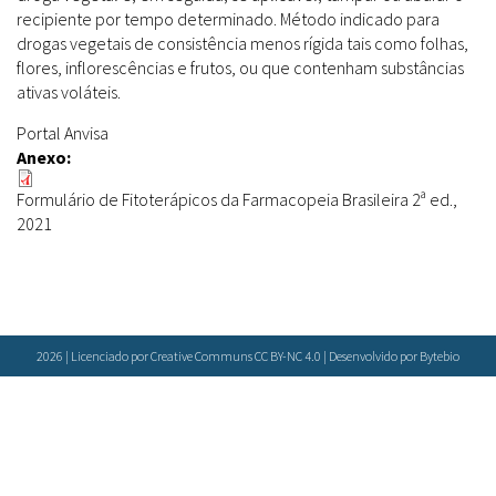
Farmácias Vivas
Sanitárias
recipiente por tempo determinado. Método indicado para
Laboratórios Reblados
drogas vegetais de consistência menos rígida tais como folhas,
Doenças & Plantas Medicinais
Políticas
Metodologias
flores, inflorescências e frutos, ou que contenham substâncias
Conceitos
Todos
Espécies
ativas voláteis.
Biblioteca Virtual
Portal Anvisa
Botânica
Anexo:
Bases de Dados
Conservação & Biodiversidade
Cartilhas
Base de dados
Formulário de Fitoterápicos da Farmacopeia Brasileira 2ª ed.,
2021
Grupos de Pesquisa
Documentos Oficiais
Especialistas
Sementes, Mudas & Plantas
Livros
Produto & Indústria
Periódicos
Pessoas & Saberes
Produções Acadêmicas
Padrões
2026 | Licenciado por Creative Communs CC BY-NC 4.0 | Desenvolvido por
Bytebio
Educação & Arte
Todos
Insumos (IFAV)
Sites
Fitoterápicos
Etnobotânica