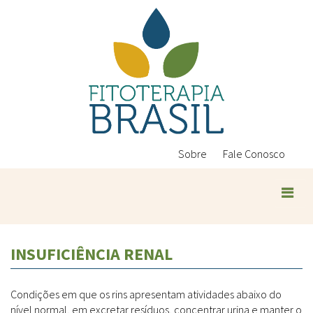
Pular
para
o
conteúdo
principal
Sobre
Fale Conosco
Plantas Medicinais
INSUFICIÊNCIA RENAL
Conteúdos
Legislação
Condições em que os rins apresentam atividades abaixo do
Controle de Qualidade
Ambientais
nível normal, em excretar resíduos, concentrar urina e manter o