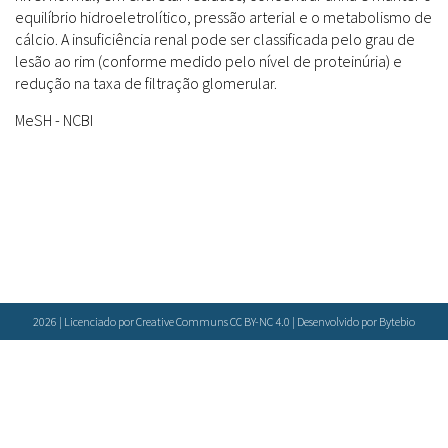
Farmácias Vivas
Sanitárias
equilíbrio hidroeletrolítico, pressão arterial e o metabolismo de
Laboratórios Reblados
cálcio. A insuficiência renal pode ser classificada pelo grau de
Doenças & Plantas Medicinais
Políticas
Metodologias
lesão ao rim (conforme medido pelo nível de proteinúria) e
Conceitos
Todos
Espécies
redução na taxa de filtração glomerular.
Biblioteca Virtual
MeSH - NCBI
Botânica
Bases de Dados
Conservação & Biodiversidade
Cartilhas
Base de dados
Grupos de Pesquisa
Documentos Oficiais
Especialistas
Sementes, Mudas & Plantas
Livros
Produto & Indústria
Periódicos
Pessoas & Saberes
Produções Acadêmicas
Padrões
2026 | Licenciado por Creative Communs CC BY-NC 4.0 | Desenvolvido por
Bytebio
Educação & Arte
Todos
Insumos (IFAV)
Sites
Fitoterápicos
Etnobotânica