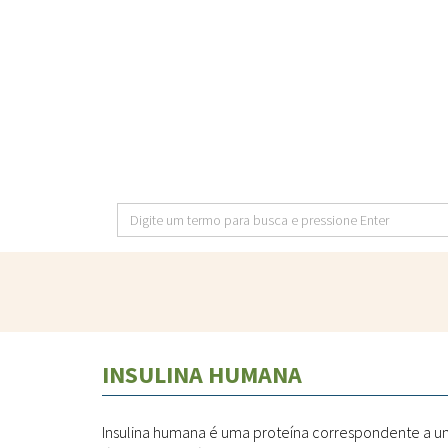
Pular
para
o
conteúdo
principal
Digite
um
termo
para
busca
e
INSULINA HUMANA
pressione
Enter
Insulina humana é uma proteína correspondente a um