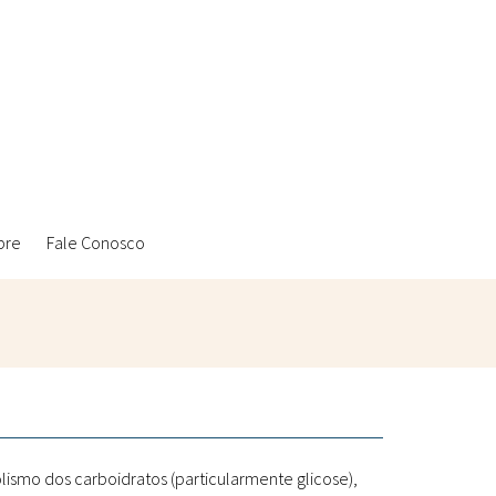
bre
Fale Conosco
Ambientais
Laboratórios Reblados
Sanitárias
Metodologias
ismo dos carboidratos (particularmente glicose),
Políticas