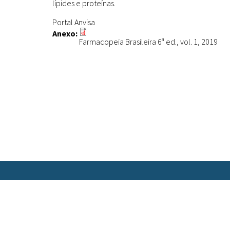
lípides e proteínas.
Portal Anvisa
Anexo:
Farmacopeia Brasileira 6ª ed., vol. 1, 2019