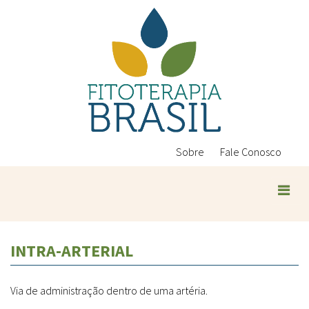
Pular
para
o
conteúdo
principal
Sobre
Fale Conosco
Plantas Medicinais
INTRA-ARTERIAL
Conteúdos
Legislação
Via de administração dentro de uma artéria.
Controle de Qualidade
Ambientais