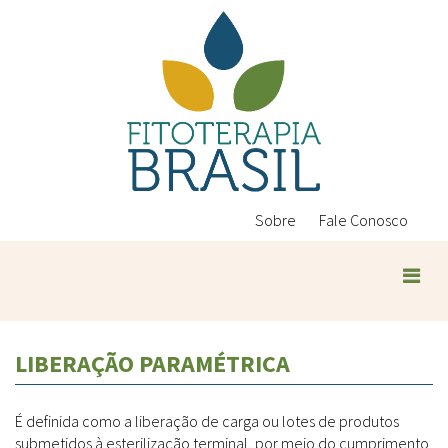
Pular
para
o
conteúdo
principal
Sobre
Fale Conosco
Plantas Medicinais
LIBERAÇÃO PARAMÉTRICA
Conteúdos
Legislação
É definida como a liberação de carga ou lotes de produtos
Controle de Qualidade
Ambientais
submetidos à esterilização terminal, por meio do cumprimento