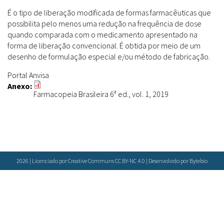
Farmácias Vivas
Sanitárias
Laboratórios Reblados
É o tipo de liberação modificada de formas farmacêuticas que
Doenças & Plantas Medicinais
possibilita pelo menos uma redução na frequência de dose
Políticas
Metodologias
quando comparada com o medicamento apresentado na
Conceitos
Todos
Espécies
forma de liberação convencional. É obtida por meio de um
Biblioteca Virtual
desenho de formulação especial e/ou método de fabricação.
Botânica
Bases de Dados
Portal Anvisa
Conservação & Biodiversidade
Anexo:
Cartilhas
Base de dados
Farmacopeia Brasileira 6ª ed., vol. 1, 2019
Grupos de Pesquisa
Documentos Oficiais
Especialistas
Sementes, Mudas & Plantas
Livros
Produto & Indústria
Periódicos
Pessoas & Saberes
Produções Acadêmicas
Padrões
2026 | Licenciado por Creative Communs CC BY-NC 4.0 | Desenvolvido por
Bytebio
Educação & Arte
Todos
Insumos (IFAV)
Sites
Fitoterápicos
Etnobotânica