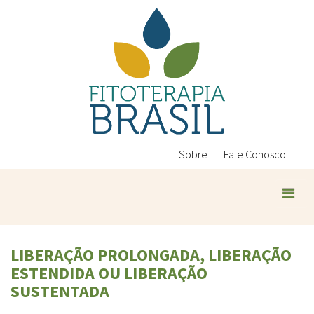
Pular
para
o
conteúdo
principal
Sobre
Fale Conosco
Plantas Medicinais
LIBERAÇÃO PROLONGADA, LIBERAÇÃO
Conteúdos
ESTENDIDA OU LIBERAÇÃO
Legislação
SUSTENTADA
Controle de Qualidade
Ambientais