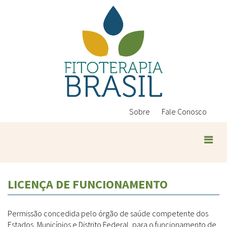
Pular
para
o
conteúdo
principal
Sobre
Fale Conosco
Plantas Medicinais
LICENÇA DE FUNCIONAMENTO
Conteúdos
Legislação
Permissão concedida pelo órgão de saúde competente dos
Controle de Qualidade
Ambientais
Estados, Municípios e Distrito Federal, para o funcionamento de