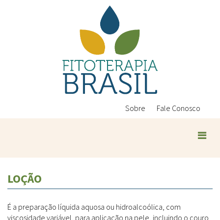
Pular
para
o
conteúdo
principal
Sobre
Fale Conosco
Plantas Medicinais
LOÇÃO
Conteúdos
Legislação
É a preparação líquida aquosa ou hidroalcoólica, com
Controle de Qualidade
Ambientais
viscosidade variável, para aplicação na pele, incluindo o couro