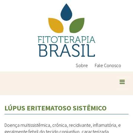
Pular
para
o
conteúdo
principal
Sobre
Fale Conosco
Plantas Medicinais
LÚPUS ERITEMATOSO SISTÊMICO
Conteúdos
Legislação
Doença multissistêmica, crônica, recidivante, inflamatória, e
Controle de Qualidade
Ambientais
geralmente febril do tecido conjuntivo, caracterizada