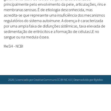
Farmácias Vivas
Sanitárias
principalmente pelo envolvimento da pele, articulações, rins e
Laboratórios Reblados
membranas serosas. É de etiologia desconhecida, mas
Doenças & Plantas Medicinais
Políticas
Metodologias
acredita-se que represente uma insuficiência dos mecanismos
Conceitos
Todos
Espécies
regulatórios do sistema autoimune. A doença é caracterizada
por uma ampla faixa de disfunções sistêmicas, taxa elevada de
Biblioteca Virtual
sedimentação de eritrócitos e a formação de células LE no
Botânica
Bases de Dados
sangue ou na medula óssea.
Conservação & Biodiversidade
Cartilhas
Base de dados
MeSH - NCBI
Grupos de Pesquisa
Documentos Oficiais
Especialistas
Sementes, Mudas & Plantas
Livros
Produto & Indústria
Periódicos
Pessoas & Saberes
Produções Acadêmicas
Padrões
2026 | Licenciado por Creative Communs CC BY-NC 4.0 | Desenvolvido por
Bytebio
Educação & Arte
Todos
Insumos (IFAV)
Sites
Fitoterápicos
Etnobotânica