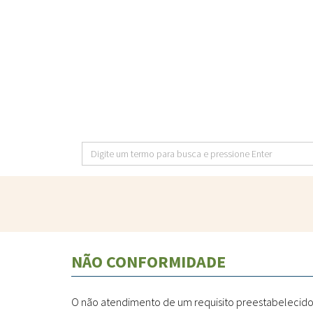
Pular
para
o
conteúdo
principal
Digite
um
termo
para
busca
e
NÃO CONFORMIDADE
pressione
Enter
O não atendimento de um requisito preestabelecido. T