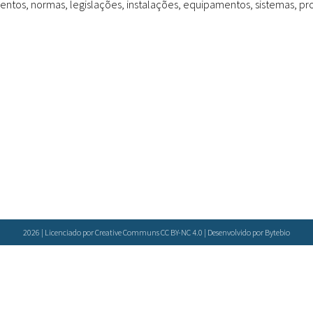
os, normas, legislações, instalações, equipamentos, sistemas, proc
Doenças & Plantas
Medicinais
Conceitos
Biblioteca Virtual
Botânica
Conservação &
Biodiversidade
Grupos de Pesquisa
Sementes, Mudas &
Plantas
2026 | Licenciado por Creative Communs CC BY-NC 4.0 | Desenvolvido por
Bytebio
Produto & Indústria
Pessoas & Saberes
Educação & Arte