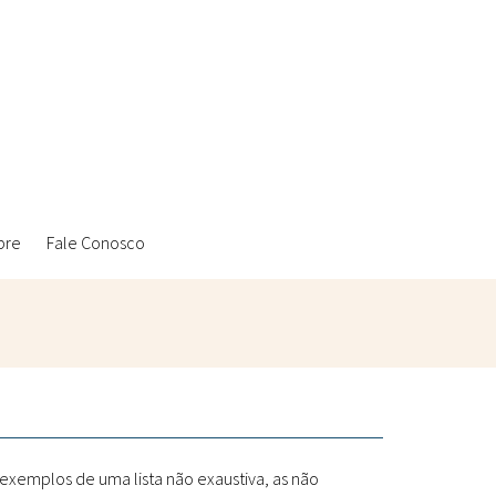
bre
Fale Conosco
Ambientais
Laboratórios Reblados
Sanitárias
Metodologias
 exemplos de uma lista não exaustiva, as não
Políticas