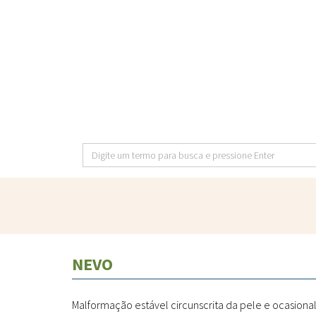
Pular
para
o
conteúdo
principal
Digite
um
termo
para
busca
e
NEVO
pressione
Enter
Malformação estável circunscrita da pele e ocasiona