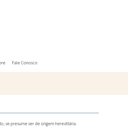
bre
Fale Conosco
Ambientais
Laboratórios Reblados
Sanitárias
Metodologias
o, se presume ser de origem hereditária.
Políticas