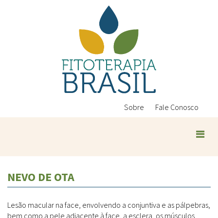
Pular
para
o
conteúdo
principal
Sobre
Fale Conosco
Plantas Medicinais
NEVO DE OTA
Conteúdos
Legislação
Lesão macular na face, envolvendo a conjuntiva e as pálpebras,
Controle de Qualidade
Ambientais
bem como a pele adjacente à face, a esclera, os músculos