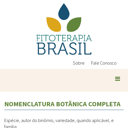
Pular
para
o
conteúdo
principal
Sobre
Fale Conosco
Plantas Medicinais
NOMENCLATURA BOTÂNICA COMPLETA
Conteúdos
Legislação
Espécie, autor do binômio, variedade, quando aplicável, e
Controle de Qualidade
Ambientais
família.