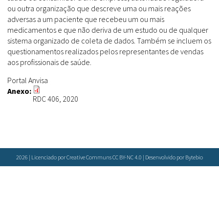
Farmácias Vivas
Sanitárias
ou outra organização que descreve uma ou mais reações
Laboratórios Reblados
adversas a um paciente que recebeu um ou mais
Doenças & Plantas Medicinais
Políticas
Metodologias
medicamentos e que não deriva de um estudo ou de qualquer
Conceitos
Todos
Espécies
sistema organizado de coleta de dados. Também se incluem os
questionamentos realizados pelos representantes de vendas
Biblioteca Virtual
aos profissionais de saúde.
Botânica
Bases de Dados
Portal Anvisa
Conservação & Biodiversidade
Cartilhas
Base de dados
Anexo:
Grupos de Pesquisa
RDC 406, 2020
Documentos Oficiais
Especialistas
Sementes, Mudas & Plantas
Livros
Produto & Indústria
Periódicos
Pessoas & Saberes
Produções Acadêmicas
Padrões
2026 | Licenciado por Creative Communs CC BY-NC 4.0 | Desenvolvido por
Bytebio
Educação & Arte
Todos
Insumos (IFAV)
Sites
Fitoterápicos
Etnobotânica