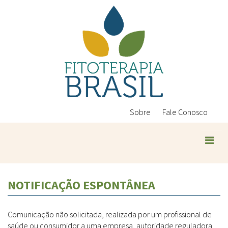
Pular
para
o
conteúdo
principal
Sobre
Fale Conosco
Plantas Medicinais
NOTIFICAÇÃO ESPONTÂNEA
Conteúdos
Legislação
Comunicação não solicitada, realizada por um profissional de
Controle de Qualidade
Ambientais
saúde ou consumidor a uma empresa, autoridade reguladora