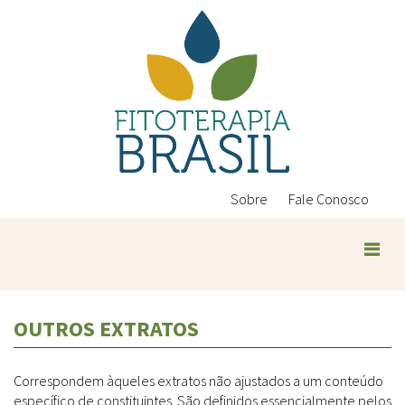
Pular
para
o
conteúdo
principal
Sobre
Fale Conosco
Plantas Medicinais
OUTROS EXTRATOS
Conteúdos
Legislação
Correspondem àqueles extratos não ajustados a um conteúdo
Controle de Qualidade
Ambientais
específico de constituintes. São definidos essencialmente pelos