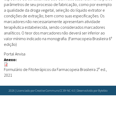
Farmácias Vivas
Sanitárias
parâmetros de seu processo de fabricação, como por exemplo
Laboratórios Reblados
a qualidade da droga vegetal, seleção do líquido extrator e
Doenças & Plantas Medicinais
Políticas
Metodologias
condições de extração; bem como suas especificações. Os
Conceitos
Todos
Espécies
marcadores não necessariamente apresentam atividade
terapêutica estabelecida, sendo considerados marcadores
Biblioteca Virtual
analíticos. O teor dos marcadores não deverá ser inferior ao
Botânica
Bases de Dados
valor mínimo indicado na monografia. (Farmacopeia Brasileira 6ª
edição)
Conservação & Biodiversidade
Cartilhas
Base de dados
Grupos de Pesquisa
Documentos Oficiais
Especialistas
Portal Anvisa
Anexo:
Sementes, Mudas & Plantas
Livros
Produto & Indústria
Periódicos
Formulário de Fitoterápicos da Farmacopeia Brasileira 2ª ed.,
2021
Pessoas & Saberes
Produções Acadêmicas
Padrões
Educação & Arte
Todos
Insumos (IFAV)
2026 | Licenciado por Creative Communs CC BY-NC 4.0 | Desenvolvido por
Bytebio
Sites
Fitoterápicos
Etnobotânica