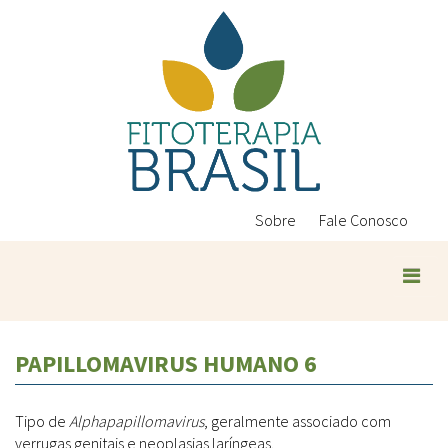
Pular
para
o
conteúdo
principal
Sobre
Fale Conosco
Plantas Medicinais
PAPILLOMAVIRUS HUMANO 6
Conteúdos
Legislação
Tipo de
Alphapapillomavirus
, geralmente associado com
Controle de Qualidade
Ambientais
verrugas genitais e neoplasias laríngeas.