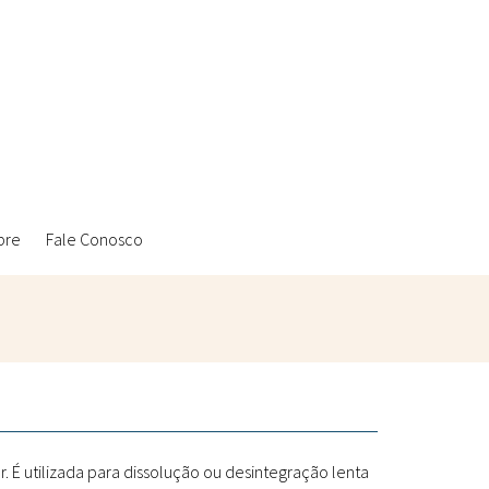
bre
Fale Conosco
Ambientais
Laboratórios Reblados
Sanitárias
Metodologias
 É utilizada para dissolução ou desintegração lenta
Políticas