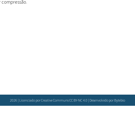
r compressão.
Doenças & Plantas
Medicinais
Conceitos
Biblioteca Virtual
Botânica
Conservação &
Biodiversidade
Grupos de Pesquisa
Sementes, Mudas &
Plantas
2026 | Licenciado por Creative Communs CC BY-NC 4.0 | Desenvolvido por
Bytebio
Produto & Indústria
Pessoas & Saberes
Educação & Arte