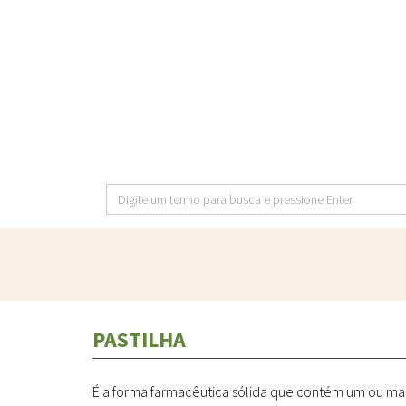
Pular
para
o
conteúdo
principal
Digite
um
termo
para
busca
e
PASTILHA
pressione
Enter
É a forma farmacêutica sólida que contém um ou mais