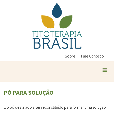
Pular
para
o
conteúdo
principal
Sobre
Fale Conosco
Plantas Medicinais
PÓ PARA SOLUÇÃO
Conteúdos
Legislação
É o pó destinado a ser reconstituído para formar uma solução.
Controle de Qualidade
Ambientais