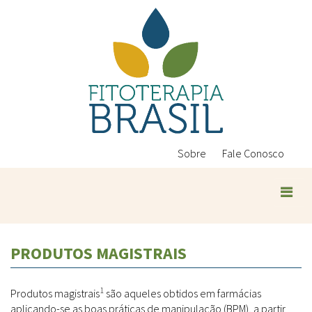
Pular
para
o
conteúdo
principal
Sobre
Fale Conosco
PRODUTOS MAGISTRAIS
1
Produtos magistrais
são aqueles obtidos em farmácias
aplicando-se as boas práticas de manipulação (BPM), a partir