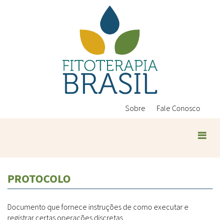
Pular
para
o
conteúdo
principal
Sobre
Fale Conosco
Plantas Medicinais
PROTOCOLO
Conteúdos
Legislação
Documento que fornece instruções de como executar e
Controle de Qualidade
Ambientais
registrar certas operações discretas.