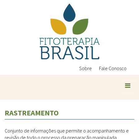
Pular
para
o
conteúdo
principal
Sobre
Fale Conosco
Plantas Medicinais
RASTREAMENTO
Conteúdos
Legislação
Conjunto de informações que permite o acompanhamento e
Controle de Qualidade
Ambientais
revisão de todo o processo da preparação manipulada.