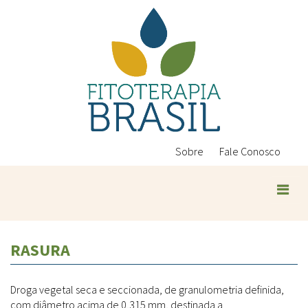
Pular
para
o
conteúdo
principal
Sobre
Fale Conosco
Plantas Medicinais
RASURA
Conteúdos
Legislação
Droga vegetal seca e seccionada, de granulometria definida,
Controle de Qualidade
Ambientais
com diâmetro acima de 0,315 mm, destinada a