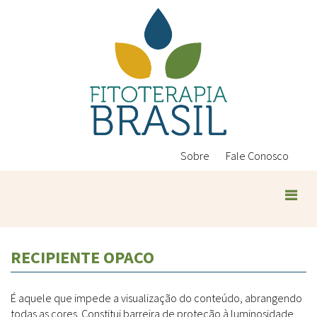
Pular
para
o
conteúdo
principal
Sobre
Fale Conosco
Plantas Medicinais
RECIPIENTE OPACO
Conteúdos
Legislação
É aquele que impede a visualização do conteúdo, abrangendo
Controle de Qualidade
Ambientais
todas as cores. Constitui barreira de proteção à luminosidade.